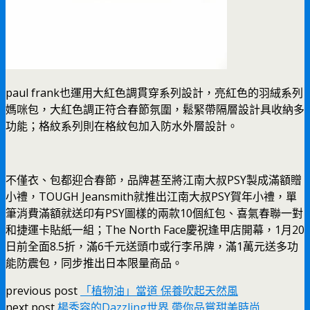
paul frank也運用大紅色調貫穿系列設計，亮紅色的羽絨系列
媽咪包，大紅色調正符合春節氛圍，鬆緊帶隔層設計具收納多
功能；格紋系列則在格紋包加入防水外層設計。
不僅衣、包都迎合春節，品牌甚至將江南大叔PSY製成滿額贈
小禮，TOUGH Jeansmith就推出江南大叔PSY賀年小禮，單
筆消費滿額就送印有PSY圖樣的兩款10個紅包、喜氣春聯一對
和捷運卡貼紙一組；The North Face慶祝逢甲店開幕，1月20
日前全面8.5折，滿6千元送頭巾或行李吊牌，滿1萬元送多功
能防震包，同步推出日本限量商品。
previous post
「植物油」當道 保養吹起天然風
next post
楊秀容的Dazzling世界 帶你品嘗甜美時尚