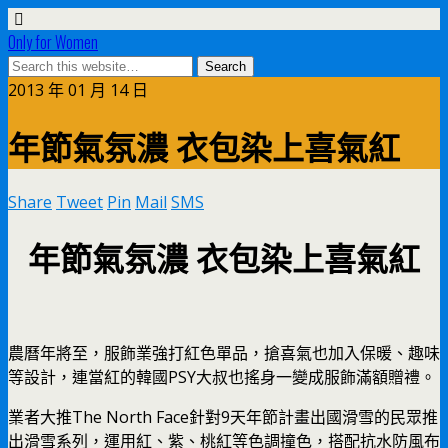
Only for Women
2013 年 01 月 14 日
年節氣氛濃 衣包染上喜氣紅
Share
Tweet
Pin
Mail
SMS
年節氣氛濃 衣包染上喜氣紅
農曆年將至，服飾業強打紅色單品，搶喜氣也加入保暖、趣味
等設計，連當紅的韓國PSY大叔也搖身一變成服飾滿額贈禮。
業者大推The North Face針對9天年節計畫出國滑雪的民眾推
出滑雪系列，運用紅、紫、桃紅等色調撞色，搭配抗水防風布